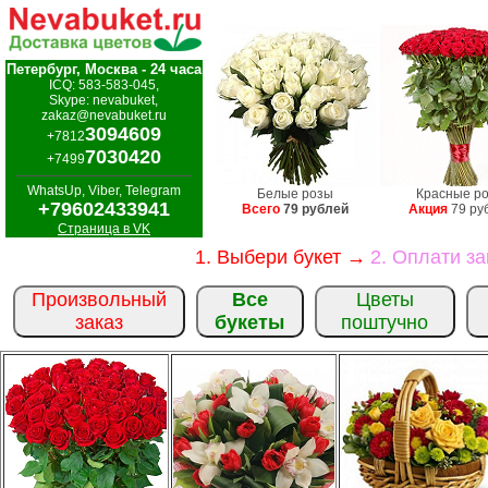
Петербург, Москва - 24 часа
ICQ: 583-583-045,
Skype: nevabuket,
zakaz@nevabuket.ru
3094609
+7812
7030420
+7499
WhatsUp, Viber, Telegram
Белые розы
Красные р
+79602433941
Всего
79 рублей
Акция
79 ру
Страница в VK
1. Выбери букет →
2. Оплати з
Произвольный
Все
Цветы
заказ
букеты
поштучно