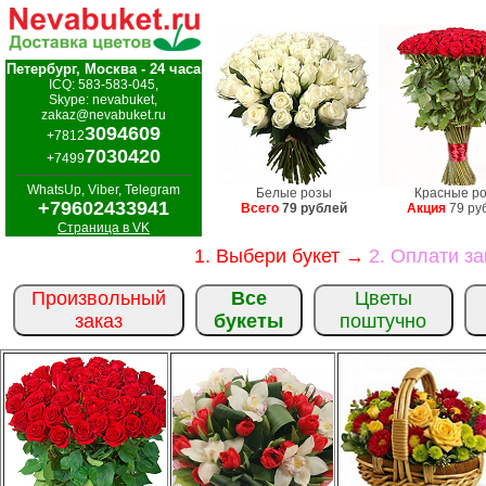
Петербург, Москва - 24 часа
ICQ: 583-583-045,
Skype: nevabuket,
zakaz@nevabuket.ru
3094609
+7812
7030420
+7499
WhatsUp, Viber, Telegram
Белые розы
Красные р
+79602433941
Всего
79 рублей
Акция
79 ру
Страница в VK
1. Выбери букет →
2. Оплати з
Произвольный
Все
Цветы
заказ
букеты
поштучно