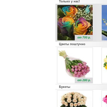
Только у нас!
от 700 р.
Цветы поштучно
от 280 р.
Букеты