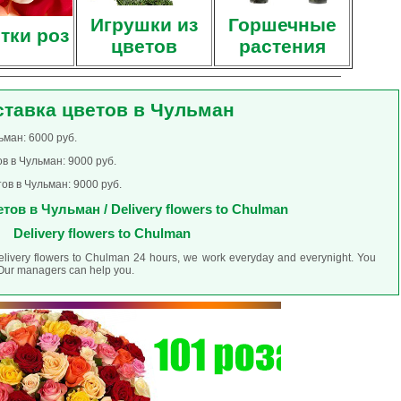
Игрушки из
Горшечные
тки роз
цветов
растения
ставка цветов в Чульман
ьман: 6000 руб.
в в Чульман: 9000 руб.
ов в Чульман: 9000 руб.
тов в Чульман / Delivery flowers to Chulman
Delivery flowers to Chulman
delivery flowers to Chulman 24 hours, we work everyday and everynight. You
. Our managers can help you.