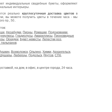
ют индивидуальные свадебные букеты, оформляют
инальные интерьеры.
яется реально
круглосуточная доставка цветов
в
очи, вы можете получить цветы в течение часа - мы
о пр., 50..
тов:
ыши
,
Незабудки
,
Пионы
,
Ромашки
,
Подснежники
,
ункулюсы
,
Гладиолусы
,
Амариллисы
,
Пионовидные
озы
,
Орхидеи
,
Букет невесты
,
Лепестки роз
,
 тюльпанов
.
Пушкин
,
Всеволожск
,
Ольгино
,
Химки
,
Архангельск
,
Шушары
,
Люберцы
,
Подольск
,
Реутов
,
СПб
,
доставкой, на дом, в офис, в центре города, 24 часа.