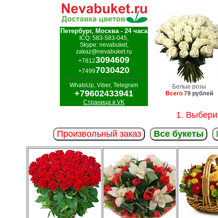
Петербург, Москва - 24 часа
ICQ: 583-583-045,
Skype: nevabuket,
zakaz@nevabuket.ru
3094609
+7812
7030420
+7499
WhatsUp, Viber, Telegram
Белые розы
+79602433941
Всего
79 рублей
Страница в VK
1. Выбери
Произвольный заказ
Все букеты