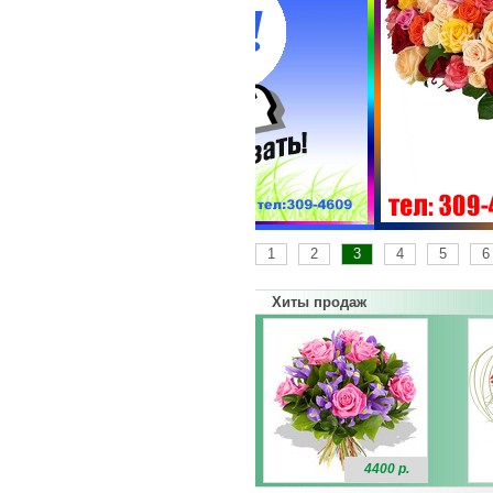
1
2
3
4
5
6
Хиты продаж
4400 р.