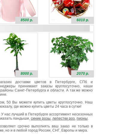
8500 р.
6010 р.
8000 р.
2070 р.
 магазин доставки цветов в Петербурге, СПб и
неджеры принимают заказы круглосуточно, наши
районы Санкт-Петербурга и области. А так же можно
ине.
ом, 50 Вы можете купить цветы круглосуточно. Наш
окзалу, где можно купить цветы 24 часа в сутки!
. У нас лучший в Петербурге ассортимент несезонных
заказать ландыши,
синие розы
,
лепестки роз
,
пионы
.
озволяет срочно выполнять ваш заказ не только в
е, но и в любой город России, СНГ, Европы и мира.