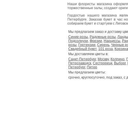
Наши флористы магазина оформля
торжественные залы, создают ориг
Гордостью нашего магазина явл
Петербурге. Заказав букет в час н
собираем букет и стартуем с Лиговског
Мы предлагаем заказ и доставку цве
Синие розы
,
Радужные розы
,
Ланд
Подсолнухи
,
Фрезии
,
Нарциссы
,
Ран
розы
,
Гортензии
,
Сирень
,
Черные р
Свадебный букет
,
101 роза
,
Корзина
Мы доставляем цветы в:
Санкт-Петербург
,
Москву
,
Колпино
,
Петрозаводск
,
Сестрорецк
,
Выборг
,
Петербург
,
Питер
Мы предлагаем цветы:
срочно, круглосуточно, под заказ, с 