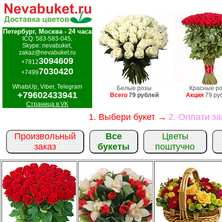
Петербург, Москва - 24 часа
ICQ: 583-583-045,
Skype: nevabuket,
zakaz@nevabuket.ru
3094609
+7812
7030420
+7499
WhatsUp, Viber, Telegram
Белые розы
Красные р
+79602433941
Всего
79 рублей
Акция
79 ру
Страница в VK
1. Выбери букет →
2. Оплати з
Произвольный
Все
Цветы
заказ
букеты
поштучно