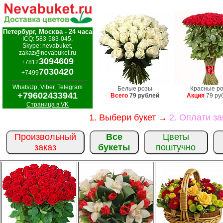
Петербург, Москва - 24 часа
ICQ: 583-583-045,
Skype: nevabuket,
zakaz@nevabuket.ru
3094609
+7812
7030420
+7499
WhatsUp, Viber, Telegram
Белые розы
Красные р
+79602433941
Всего
79 рублей
Акция
79 ру
Страница в VK
1. Выбери букет →
2. Оплати з
Произвольный
Все
Цветы
заказ
букеты
поштучно