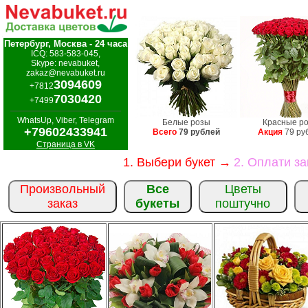
Петербург, Москва - 24 часа
ICQ: 583-583-045,
Skype: nevabuket,
zakaz@nevabuket.ru
3094609
+7812
7030420
+7499
WhatsUp, Viber, Telegram
Белые розы
Красные р
+79602433941
Всего
79 рублей
Акция
79 ру
Страница в VK
1. Выбери букет →
2. Оплати з
Произвольный
Все
Цветы
заказ
букеты
поштучно