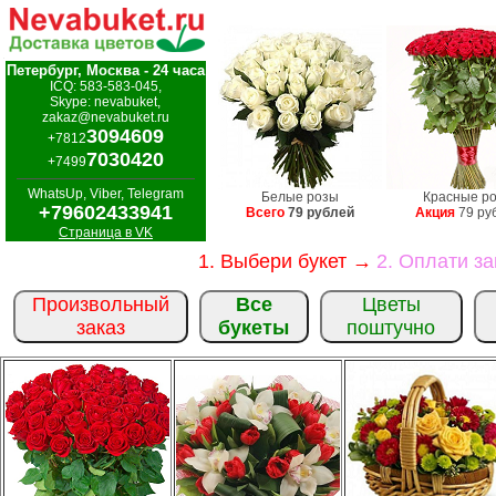
Петербург, Москва - 24 часа
ICQ: 583-583-045,
Skype: nevabuket,
zakaz@nevabuket.ru
3094609
+7812
7030420
+7499
WhatsUp, Viber, Telegram
Белые розы
Красные р
+79602433941
Всего
79 рублей
Акция
79 ру
Страница в VK
1. Выбери букет →
2. Оплати з
Произвольный
Все
Цветы
заказ
букеты
поштучно