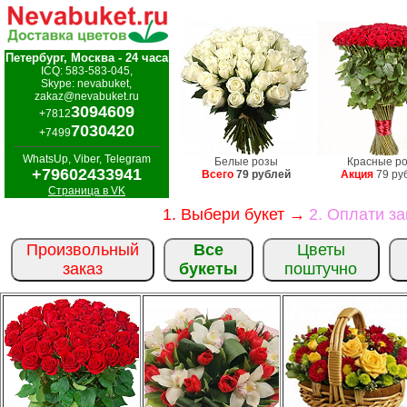
Петербург, Москва - 24 часа
ICQ: 583-583-045,
Skype: nevabuket,
zakaz@nevabuket.ru
3094609
+7812
7030420
+7499
WhatsUp, Viber, Telegram
Белые розы
Красные р
+79602433941
Всего
79 рублей
Акция
79 ру
Страница в VK
1. Выбери букет →
2. Оплати з
Произвольный
Все
Цветы
заказ
букеты
поштучно