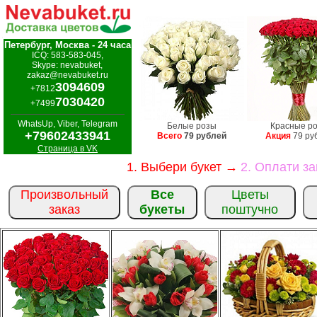
Петербург, Москва - 24 часа
ICQ: 583-583-045,
Skype: nevabuket,
zakaz@nevabuket.ru
3094609
+7812
7030420
+7499
WhatsUp, Viber, Telegram
Белые розы
Красные р
+79602433941
Всего
79 рублей
Акция
79 ру
Страница в VK
1. Выбери букет →
2. Оплати з
Произвольный
Все
Цветы
заказ
букеты
поштучно