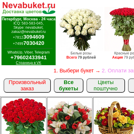
Петербург, Москва - 24 часа
ICQ: 583-583-045,
Skype: nevabuket,
zakaz@nevabuket.ru
3094609
+7812
7030420
+7499
WhatsUp, Viber, Telegram
Белые розы
Красные р
+79602433941
Всего
79 рублей
Акция
79 ру
Страница в VK
1. Выбери букет →
2. Оплати з
Произвольный
Все
Цветы
заказ
букеты
поштучно