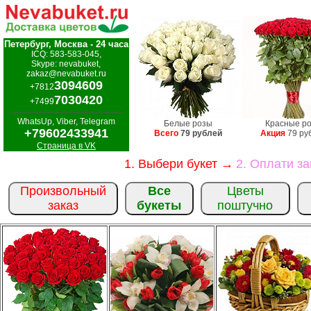
Петербург, Москва - 24 часа
ICQ: 583-583-045,
Skype: nevabuket,
zakaz@nevabuket.ru
3094609
+7812
7030420
+7499
WhatsUp, Viber, Telegram
Белые розы
Красные р
+79602433941
Всего
79 рублей
Акция
79 ру
Страница в VK
1. Выбери букет →
2. Оплати з
Произвольный
Все
Цветы
заказ
букеты
поштучно