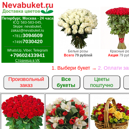
Петербург, Москва - 24 часа
ICQ: 583-583-045,
Skype: nevabuket,
zakaz@nevabuket.ru
3094609
+7812
7030420
+7499
WhatsUp, Viber, Telegram
Белые розы
Красные р
+79602433941
Всего
79 рублей
Акция
79 ру
Страница в VK
1. Выбери букет →
2. Оплати з
Произвольный
Все
Цветы
заказ
букеты
поштучно