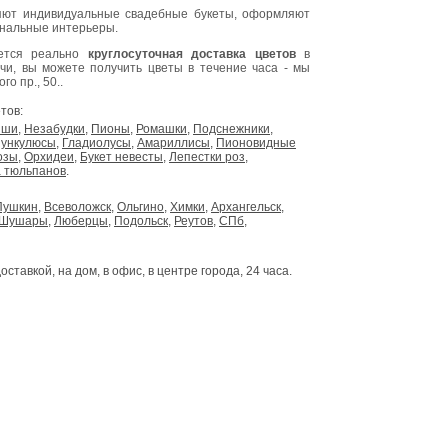
ют индивидуальные свадебные букеты, оформляют
инальные интерьеры.
яется реально
круглосуточная доставка цветов
в
очи, вы можете получить цветы в течение часа - мы
о пр., 50..
тов:
ыши
,
Незабудки
,
Пионы
,
Ромашки
,
Подснежники
,
ункулюсы
,
Гладиолусы
,
Амариллисы
,
Пионовидные
озы
,
Орхидеи
,
Букет невесты
,
Лепестки роз
,
 тюльпанов
.
Пушкин
,
Всеволожск
,
Ольгино
,
Химки
,
Архангельск
,
Шушары
,
Люберцы
,
Подольск
,
Реутов
,
СПб
,
доставкой, на дом, в офис, в центре города, 24 часа.