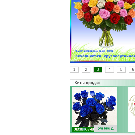
1
2
3
4
5
6
Хиты продаж
от 600 р.