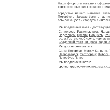
Наши флористы магазина оформля
торжественные залы, создают ориг
Гордостью нашего магазина явл
Петербурге. Заказав букет в час н
собираем букет и стартуем с Лиговског
Мы предлагаем заказ и доставку цве
Синие розы
,
Радужные розы
,
Ланд
Подсолнухи
,
Фрезии
,
Нарциссы
,
Ран
розы
,
Гортензии
,
Сирень
,
Черные р
Свадебный букет
,
101 роза
,
Корзина
Мы доставляем цветы в:
Санкт-Петербург
,
Москву
,
Колпино
,
Петрозаводск
,
Сестрорецк
,
Выборг
,
Петербург
,
Питер
Мы предлагаем цветы:
срочно, круглосуточно, под заказ, с 