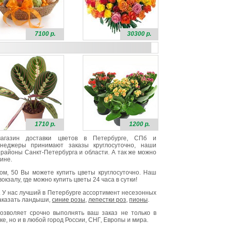
7100 р.
30300 р.
1710 р.
1200 р.
 магазин доставки цветов в Петербурге, СПб и
неджеры принимают заказы круглосуточно, наши
районы Санкт-Петербурга и области. А так же можно
ине.
ом, 50 Вы можете купить цветы круглосуточно. Наш
окзалу, где можно купить цветы 24 часа в сутки!
. У нас лучший в Петербурге ассортимент несезонных
заказать ландыши,
синие розы
,
лепестки роз
,
пионы
.
озволяет срочно выполнять ваш заказ не только в
е, но и в любой город России, СНГ, Европы и мира.