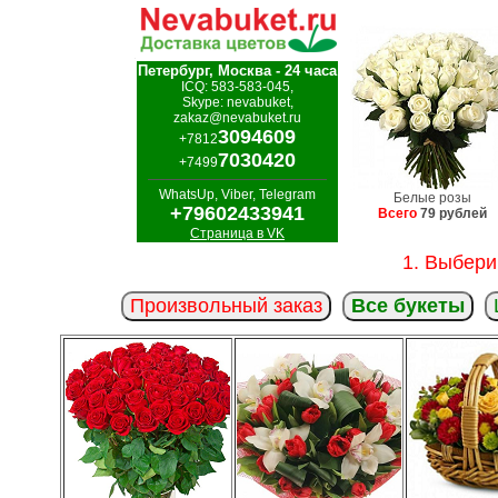
Петербург, Москва - 24 часа
ICQ: 583-583-045,
Skype: nevabuket,
zakaz@nevabuket.ru
3094609
+7812
7030420
+7499
WhatsUp, Viber, Telegram
Белые розы
+79602433941
Всего
79 рублей
Страница в VK
1. Выбери
Произвольный заказ
Все букеты