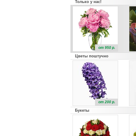
Только у нас!
от 950 р.
Цветы поштучно
от 200 р.
Букеты