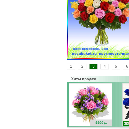
1
2
3
4
5
6
Хиты продаж
4400 р.