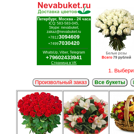
Петербург, Москва - 24 часа
ICQ: 583-583-045,
Skype: nevabuket,
zakaz@nevabuket.ru
3094609
+7812
7030420
+7499
WhatsUp, Viber, Telegram
Белые розы
+79602433941
Всего
79 рублей
Страница в VK
1. Выбери
Произвольный заказ
Все букеты