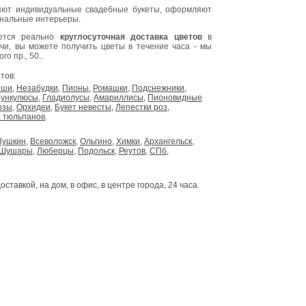
ют индивидуальные свадебные букеты, оформляют
инальные интерьеры.
яется реально
круглосуточная доставка цветов
в
очи, вы можете получить цветы в течение часа - мы
о пр., 50..
тов:
ыши
,
Незабудки
,
Пионы
,
Ромашки
,
Подснежники
,
ункулюсы
,
Гладиолусы
,
Амариллисы
,
Пионовидные
озы
,
Орхидеи
,
Букет невесты
,
Лепестки роз
,
 тюльпанов
.
Пушкин
,
Всеволожск
,
Ольгино
,
Химки
,
Архангельск
,
Шушары
,
Люберцы
,
Подольск
,
Реутов
,
СПб
,
доставкой, на дом, в офис, в центре города, 24 часа.