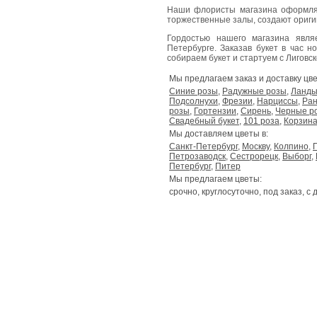
Наши флористы магазина оформля
торжественные залы, создают ориг
Гордостью нашего магазина явл
Петербурге. Заказав букет в час н
собираем букет и стартуем с Лиговског
Мы предлагаем заказ и доставку цве
Синие розы
,
Радужные розы
,
Ланд
Подсолнухи
,
Фрезии
,
Нарциссы
,
Ран
розы
,
Гортензии
,
Сирень
,
Черные р
Свадебный букет
,
101 роза
,
Корзина
Мы доставляем цветы в:
Санкт-Петербург
,
Москву
,
Колпино
,
Петрозаводск
,
Сестрорецк
,
Выборг
,
Петербург
,
Питер
Мы предлагаем цветы:
срочно, круглосуточно, под заказ, с 