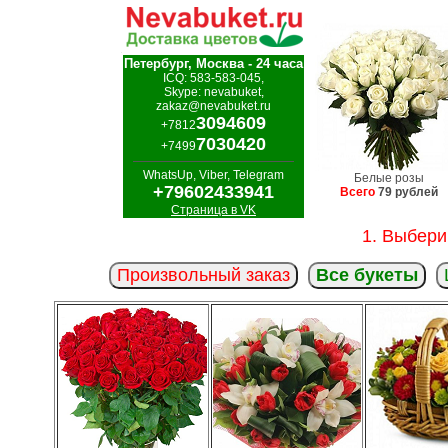
Петербург, Москва - 24 часа
ICQ: 583-583-045,
Skype: nevabuket,
zakaz@nevabuket.ru
3094609
+7812
7030420
+7499
WhatsUp, Viber, Telegram
Белые розы
+79602433941
Всего
79 рублей
Страница в VK
1. Выбери
Произвольный заказ
Все букеты