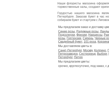
Наши флористы магазина оформля
торжественные залы, создают ориг
Гордостью нашего магазина явл
Петербурге. Заказав букет в час н
собираем букет и стартуем с Лиговског
Мы предлагаем заказ и доставку цве
Синие розы
,
Радужные розы
,
Ланд
Подсолнухи
,
Фрезии
,
Нарциссы
,
Ран
розы
,
Гортензии
,
Сирень
,
Черные р
Свадебный букет
,
101 роза
,
Корзина
Мы доставляем цветы в:
Санкт-Петербург
,
Москву
,
Колпино
,
Петрозаводск
,
Сестрорецк
,
Выборг
,
Петербург
,
Питер
Мы предлагаем цветы:
срочно, круглосуточно, под заказ, с 