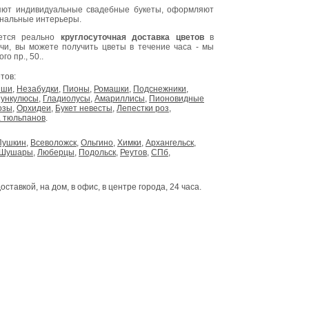
ют индивидуальные свадебные букеты, оформляют
инальные интерьеры.
яется реально
круглосуточная доставка цветов
в
очи, вы можете получить цветы в течение часа - мы
о пр., 50..
тов:
ыши
,
Незабудки
,
Пионы
,
Ромашки
,
Подснежники
,
ункулюсы
,
Гладиолусы
,
Амариллисы
,
Пионовидные
озы
,
Орхидеи
,
Букет невесты
,
Лепестки роз
,
 тюльпанов
.
Пушкин
,
Всеволожск
,
Ольгино
,
Химки
,
Архангельск
,
Шушары
,
Люберцы
,
Подольск
,
Реутов
,
СПб
,
доставкой, на дом, в офис, в центре города, 24 часа.