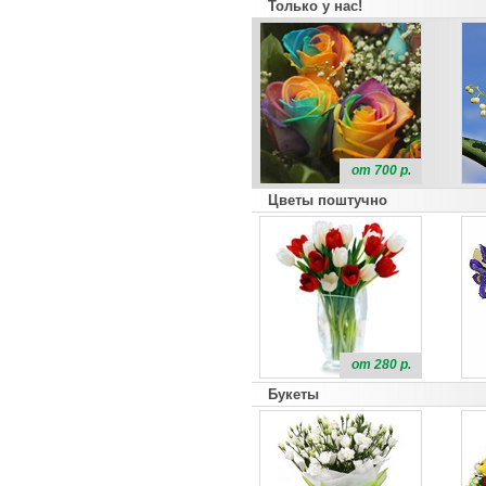
Только у нас!
от 700 р.
Цветы поштучно
от 280 р.
Букеты