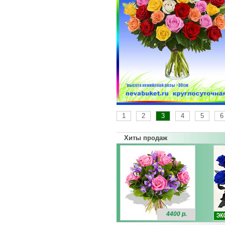
1
2
3
4
5
6
Хиты продаж
4400 р.