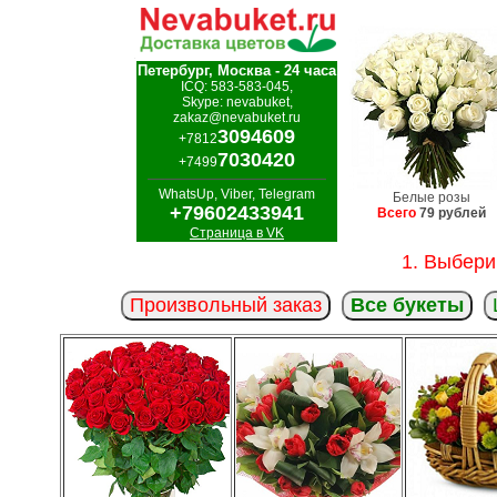
Петербург, Москва - 24 часа
ICQ: 583-583-045,
Skype: nevabuket,
zakaz@nevabuket.ru
3094609
+7812
7030420
+7499
WhatsUp, Viber, Telegram
Белые розы
+79602433941
Всего
79 рублей
Страница в VK
1. Выбери
Произвольный заказ
Все букеты