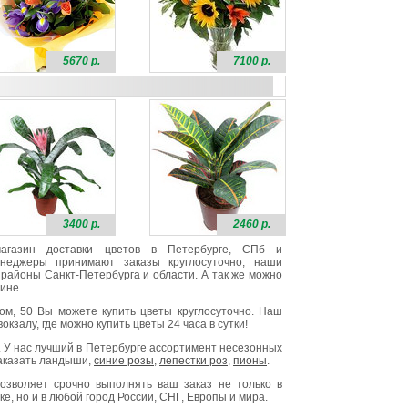
5670 р.
7100 р.
3400 р.
2460 р.
 магазин доставки цветов в Петербурге, СПб и
неджеры принимают заказы круглосуточно, наши
районы Санкт-Петербурга и области. А так же можно
ине.
ом, 50 Вы можете купить цветы круглосуточно. Наш
окзалу, где можно купить цветы 24 часа в сутки!
. У нас лучший в Петербурге ассортимент несезонных
заказать ландыши,
синие розы
,
лепестки роз
,
пионы
.
озволяет срочно выполнять ваш заказ не только в
е, но и в любой город России, СНГ, Европы и мира.