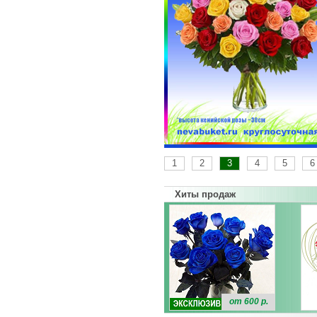
1
2
3
4
5
6
Хиты продаж
от 600 р.