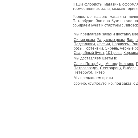
Наши флористы магазина оформля
торжественные залы, создают ориг
Гордостью нашего магазина явл
Петербурге. Заказав букет в час н
собираем букет и стартуем с Лиговског
Мы предлагаем заказ и доставку цве
Синие розы
,
Радужные розы
,
Ланд
Подсолнухи
,
Фрезии
,
Нарциссы
,
Ран
розы
,
Гортензии
,
Сирень
,
Черные р
Свадебный букет
,
101 роза
,
Корзина
Мы доставляем цветы в:
Санкт-Петербург
,
Москву
,
Колпино
,
Петрозаводск
,
Сестрорецк
,
Выборг
,
Петербург
,
Питер
Мы предлагаем цветы:
срочно, круглосуточно, под заказ, с 