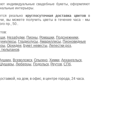
ют индивидуальные свадебные букеты, оформляют
инальные интерьеры.
яется реально
круглосуточная доставка цветов
в
очи, вы можете получить цветы в течение часа - мы
о пр., 50..
тов:
ыши
,
Незабудки
,
Пионы
,
Ромашки
,
Подснежники
,
ункулюсы
,
Гладиолусы
,
Амариллисы
,
Пионовидные
озы
,
Орхидеи
,
Букет невесты
,
Лепестки роз
,
 тюльпанов
.
Пушкин
,
Всеволожск
,
Ольгино
,
Химки
,
Архангельск
,
Шушары
,
Люберцы
,
Подольск
,
Реутов
,
СПб
,
доставкой, на дом, в офис, в центре города, 24 часа.