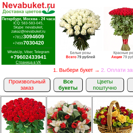
Петербург, Москва - 24 часа
ICQ: 583-583-045,
Skype: nevabuket,
zakaz@nevabuket.ru
3094609
+7812
7030420
+7499
WhatsUp, Viber, Telegram
Белые розы
Красные р
+79602433941
Всего
79 рублей
Акция
79 ру
Страница в VK
1. Выбери букет →
2. Оплати з
Произвольный
Все
Цветы
заказ
букеты
поштучно