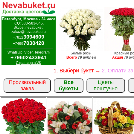
Петербург, Москва - 24 часа
ICQ: 583-583-045,
Skype: nevabuket,
zakaz@nevabuket.ru
3094609
+7812
7030420
+7499
WhatsUp, Viber, Telegram
Белые розы
Красные р
+79602433941
Всего
79 рублей
Акция
79 ру
Страница в VK
1. Выбери букет →
2. Оплати з
Произвольный
Все
Цветы
заказ
букеты
поштучно