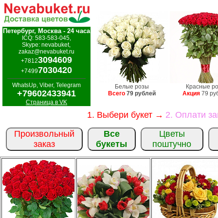
Петербург, Москва - 24 часа
ICQ: 583-583-045,
Skype: nevabuket,
zakaz@nevabuket.ru
3094609
+7812
7030420
+7499
WhatsUp, Viber, Telegram
Белые розы
Красные р
+79602433941
Всего
79 рублей
Акция
79 ру
Страница в VK
1. Выбери букет →
2. Оплати з
Произвольный
Все
Цветы
заказ
букеты
поштучно