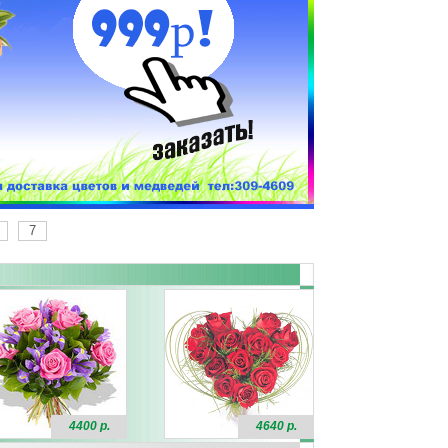
7
4400 р.
4640 р.