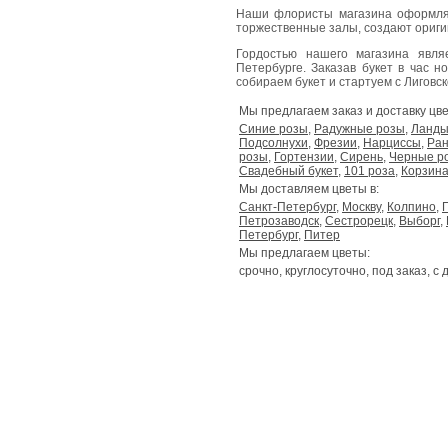
Наши флористы магазина оформля
торжественные залы, создают ориг
Гордостью нашего магазина явл
Петербурге. Заказав букет в час н
собираем букет и стартуем с Лиговског
Мы предлагаем заказ и доставку цве
Синие розы
,
Радужные розы
,
Ланд
Подсолнухи
,
Фрезии
,
Нарциссы
,
Ран
розы
,
Гортензии
,
Сирень
,
Черные р
Свадебный букет
,
101 роза
,
Корзина
Мы доставляем цветы в:
Санкт-Петербург
,
Москву
,
Колпино
,
Петрозаводск
,
Сестрорецк
,
Выборг
,
Петербург
,
Питер
Мы предлагаем цветы:
срочно, круглосуточно, под заказ, с 