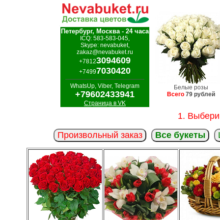
Петербург, Москва - 24 часа
ICQ: 583-583-045,
Skype: nevabuket,
zakaz@nevabuket.ru
3094609
+7812
7030420
+7499
WhatsUp, Viber, Telegram
Белые розы
+79602433941
Всего
79 рублей
Страница в VK
1. Выбери
Произвольный заказ
Все букеты