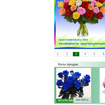
1
2
3
4
5
6
Хиты продаж
от 600 р.