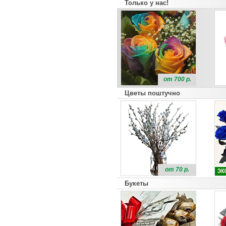
Только у нас!
от 700 р.
Цветы поштучно
от 70 р.
Букеты