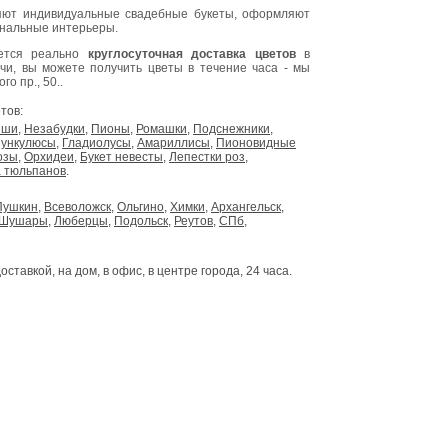
ют индивидуальные свадебные букеты, оформляют
инальные интерьеры.
яется реально
круглосуточная доставка цветов
в
очи, вы можете получить цветы в течение часа - мы
о пр., 50..
тов:
ыши
,
Незабудки
,
Пионы
,
Ромашки
,
Подснежники
,
ункулюсы
,
Гладиолусы
,
Амариллисы
,
Пионовидные
озы
,
Орхидеи
,
Букет невесты
,
Лепестки роз
,
 тюльпанов
.
Пушкин
,
Всеволожск
,
Ольгино
,
Химки
,
Архангельск
,
Шушары
,
Люберцы
,
Подольск
,
Реутов
,
СПб
,
доставкой, на дом, в офис, в центре города, 24 часа.