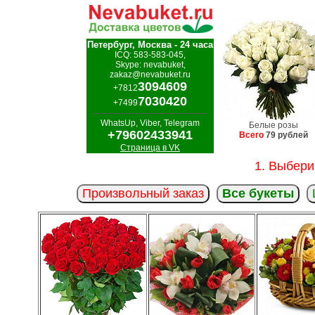
Петербург, Москва - 24 часа
ICQ: 583-583-045,
Skype: nevabuket,
zakaz@nevabuket.ru
3094609
+7812
7030420
+7499
WhatsUp, Viber, Telegram
Белые розы
+79602433941
Всего
79 рублей
Страница в VK
1. Выбери
Произвольный заказ
Все букеты