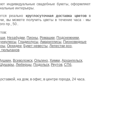
ют индивидуальные свадебные букеты, оформляют
инальные интерьеры.
яется реально
круглосуточная доставка цветов
в
очи, вы можете получить цветы в течение часа - мы
о пр., 50..
тов:
ыши
,
Незабудки
,
Пионы
,
Ромашки
,
Подснежники
,
ункулюсы
,
Гладиолусы
,
Амариллисы
,
Пионовидные
озы
,
Орхидеи
,
Букет невесты
,
Лепестки роз
,
 тюльпанов
.
Пушкин
,
Всеволожск
,
Ольгино
,
Химки
,
Архангельск
,
Шушары
,
Люберцы
,
Подольск
,
Реутов
,
СПб
,
доставкой, на дом, в офис, в центре города, 24 часа.