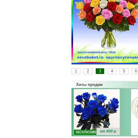
1
2
3
4
5
6
Хиты продаж
от 600 р.