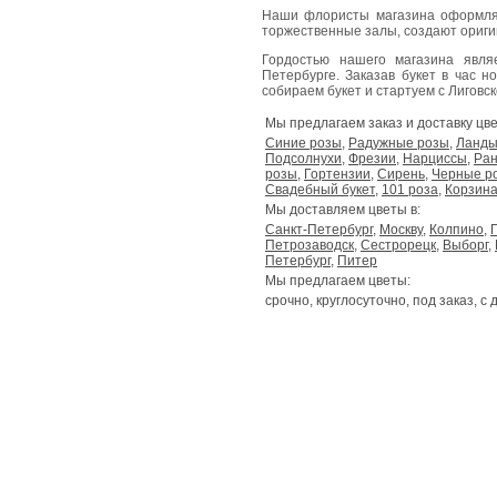
Наши флористы магазина оформля
торжественные залы, создают ориг
Гордостью нашего магазина явл
Петербурге. Заказав букет в час н
собираем букет и стартуем с Лиговског
Мы предлагаем заказ и доставку цве
Синие розы
,
Радужные розы
,
Ланд
Подсолнухи
,
Фрезии
,
Нарциссы
,
Ран
розы
,
Гортензии
,
Сирень
,
Черные р
Свадебный букет
,
101 роза
,
Корзина
Мы доставляем цветы в:
Санкт-Петербург
,
Москву
,
Колпино
,
Петрозаводск
,
Сестрорецк
,
Выборг
,
Петербург
,
Питер
Мы предлагаем цветы:
срочно, круглосуточно, под заказ, с 