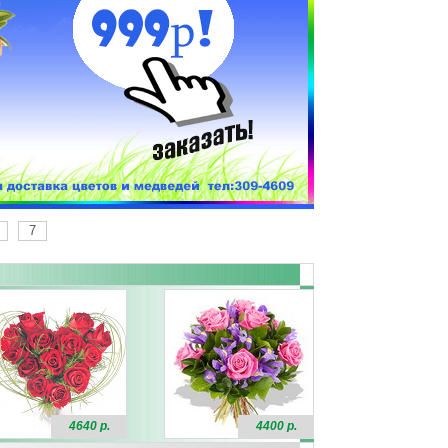
7
4640 р.
4400 р.