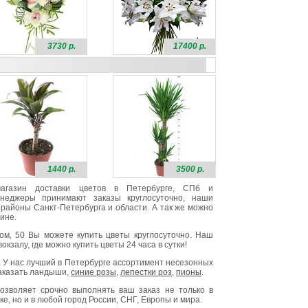
3730 р.
17400 р.
1440 р.
3500 р.
 магазин доставки цветов в Петербурге, СПб и
неджеры принимают заказы круглосуточно, наши
районы Санкт-Петербурга и области. А так же можно
ине.
ом, 50 Вы можете купить цветы круглосуточно. Наш
окзалу, где можно купить цветы 24 часа в сутки!
. У нас лучший в Петербурге ассортимент несезонных
заказать ландыши,
синие розы
,
лепестки роз
,
пионы
.
озволяет срочно выполнять ваш заказ не только в
е, но и в любой город России, СНГ, Европы и мира.