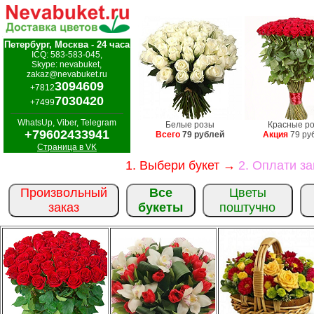
Петербург, Москва - 24 часа
ICQ: 583-583-045,
Skype: nevabuket,
zakaz@nevabuket.ru
3094609
+7812
7030420
+7499
WhatsUp, Viber, Telegram
Белые розы
Красные р
+79602433941
Всего
79 рублей
Акция
79 ру
Страница в VK
1. Выбери букет →
2. Оплати з
Произвольный
Все
Цветы
заказ
букеты
поштучно