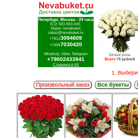
Петербург, Москва - 24 часа
ICQ: 583-583-045,
Skype: nevabuket,
zakaz@nevabuket.ru
3094609
+7812
7030420
+7499
WhatsUp, Viber, Telegram
Белые розы
+79602433941
Всего
79 рублей
Страница в VK
1. Выбери
Произвольный заказ
Все букеты