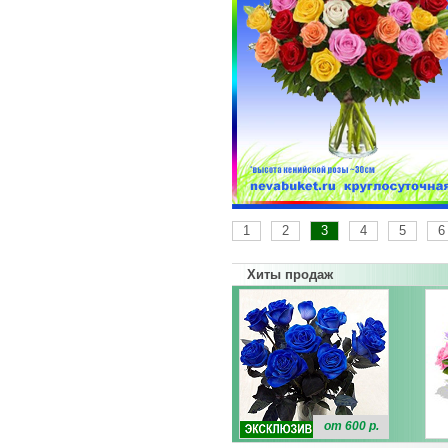
1
2
3
4
5
6
Хиты продаж
от 600 р.