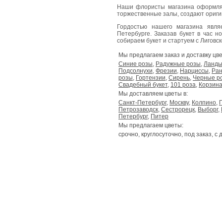
Наши флористы магазина оформля
торжественные залы, создают ориг
Гордостью нашего магазина явл
Петербурге. Заказав букет в час н
собираем букет и стартуем с Лиговског
Мы предлагаем заказ и доставку цве
Синие розы
,
Радужные розы
,
Ланд
Подсолнухи
,
Фрезии
,
Нарциссы
,
Ран
розы
,
Гортензии
,
Сирень
,
Черные р
Свадебный букет
,
101 роза
,
Корзина
Мы доставляем цветы в:
Санкт-Петербург
,
Москву
,
Колпино
,
Петрозаводск
,
Сестрорецк
,
Выборг
,
Петербург
,
Питер
Мы предлагаем цветы:
срочно, круглосуточно, под заказ, с 