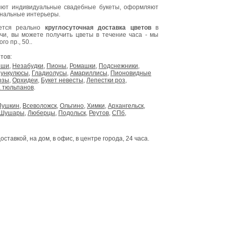
ют индивидуальные свадебные букеты, оформляют
инальные интерьеры.
яется реально
круглосуточная доставка цветов
в
очи, вы можете получить цветы в течение часа - мы
о пр., 50..
тов:
ыши
,
Незабудки
,
Пионы
,
Ромашки
,
Подснежники
,
ункулюсы
,
Гладиолусы
,
Амариллисы
,
Пионовидные
озы
,
Орхидеи
,
Букет невесты
,
Лепестки роз
,
 тюльпанов
.
Пушкин
,
Всеволожск
,
Ольгино
,
Химки
,
Архангельск
,
Шушары
,
Люберцы
,
Подольск
,
Реутов
,
СПб
,
доставкой, на дом, в офис, в центре города, 24 часа.