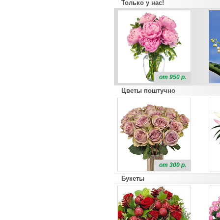
Только у нас!
от 950 р.
Цветы поштучно
от 300 р.
Букеты