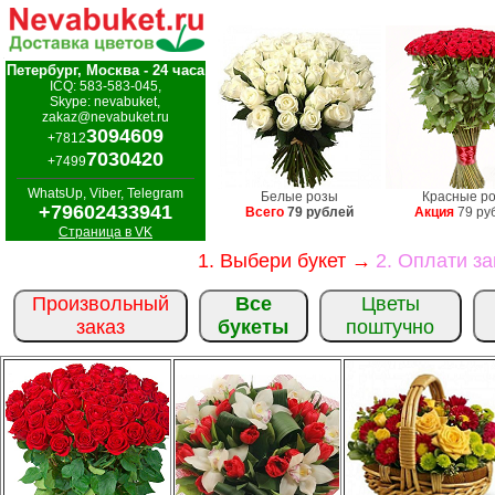
Петербург, Москва - 24 часа
ICQ: 583-583-045,
Skype: nevabuket,
zakaz@nevabuket.ru
3094609
+7812
7030420
+7499
WhatsUp, Viber, Telegram
Белые розы
Красные р
+79602433941
Всего
79 рублей
Акция
79 ру
Страница в VK
1. Выбери букет →
2. Оплати з
Произвольный
Все
Цветы
заказ
букеты
поштучно