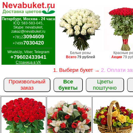
Петербург, Москва - 24 часа
ICQ: 583-583-045,
Skype: nevabuket,
zakaz@nevabuket.ru
3094609
+7812
7030420
+7499
WhatsUp, Viber, Telegram
Белые розы
Красные р
+79602433941
Всего
79 рублей
Акция
79 ру
Страница в VK
1. Выбери букет →
2. Оплати з
Произвольный
Все
Цветы
заказ
букеты
поштучно