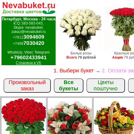
Петербург, Москва - 24 часа
ICQ: 583-583-045,
Skype: nevabuket,
zakaz@nevabuket.ru
3094609
+7812
7030420
+7499
WhatsUp, Viber, Telegram
Белые розы
Красные р
+79602433941
Всего
79 рублей
Акция
79 ру
Страница в VK
1. Выбери букет →
2. Оплати з
Произвольный
Все
Цветы
заказ
букеты
поштучно