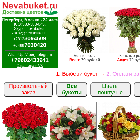
Петербург, Москва - 24 часа
ICQ: 583-583-045,
Skype: nevabuket,
zakaz@nevabuket.ru
3094609
+7812
7030420
+7499
WhatsUp, Viber, Telegram
Белые розы
Красные р
+79602433941
Всего
79 рублей
Акция
79 ру
Страница в VK
1. Выбери букет →
2. Оплати з
Произвольный
Все
Цветы
заказ
букеты
поштучно