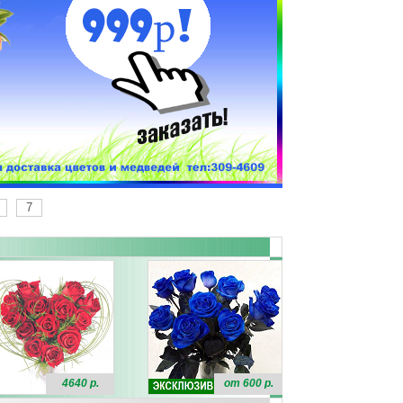
7
4640 р.
от 600 р.