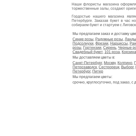
Наши флористы магазина оформля
торжественные залы, создают ориг
Гордостью нашего магазина явл
Петербурге. Заказав букет в час н
собираем букет и стартуем с Лиговског
Мы предлагаем заказ и доставку цве
Синие розы
,
Радужные розы
,
Ланд
Подсолнухи
,
Фрезии
,
Нарциссы
,
Ран
розы
,
Гортензии
,
Сирень
,
Черные р
Свадебный букет
,
101 роза
,
Корзина
Мы доставляем цветы в:
Санкт-Петербург
,
Москву
,
Колпино
,
Петрозаводск
,
Сестрорецк
,
Выборг
,
Петербург
,
Питер
Мы предлагаем цветы:
срочно, круглосуточно, под заказ, с 