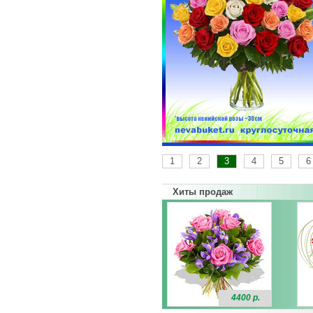
1
2
3
4
5
6
Хиты продаж
4400 р.