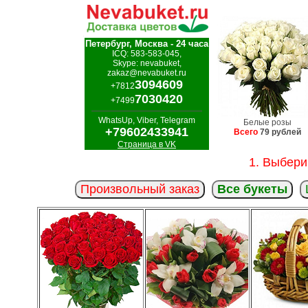
Петербург, Москва - 24 часа
ICQ: 583-583-045,
Skype: nevabuket,
zakaz@nevabuket.ru
3094609
+7812
7030420
+7499
WhatsUp, Viber, Telegram
Белые розы
+79602433941
Всего
79 рублей
Страница в VK
1. Выбери
Произвольный заказ
Все букеты