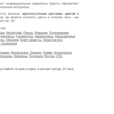
ют индивидуальные свадебные букеты, оформляют
инальные интерьеры.
яется реально
круглосуточная доставка цветов
в
очи, вы можете получить цветы в течение часа - мы
о пр., 50..
тов:
ыши
,
Незабудки
,
Пионы
,
Ромашки
,
Подснежники
,
ункулюсы
,
Гладиолусы
,
Амариллисы
,
Пионовидные
озы
,
Орхидеи
,
Букет невесты
,
Лепестки роз
,
 тюльпанов
.
Пушкин
,
Всеволожск
,
Ольгино
,
Химки
,
Архангельск
,
Шушары
,
Люберцы
,
Подольск
,
Реутов
,
СПб
,
доставкой, на дом, в офис, в центре города, 24 часа.