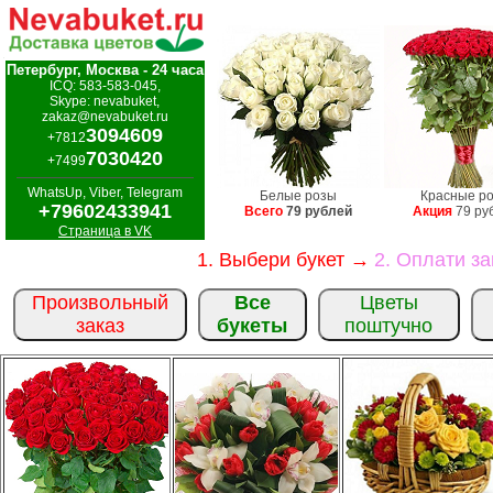
Петербург, Москва - 24 часа
ICQ: 583-583-045,
Skype: nevabuket,
zakaz@nevabuket.ru
3094609
+7812
7030420
+7499
WhatsUp, Viber, Telegram
Белые розы
Красные р
+79602433941
Всего
79 рублей
Акция
79 ру
Страница в VK
1. Выбери букет →
2. Оплати з
Произвольный
Все
Цветы
заказ
букеты
поштучно