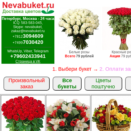
Петербург, Москва - 24 часа
ICQ: 583-583-045,
Skype: nevabuket,
zakaz@nevabuket.ru
3094609
+7812
7030420
+7499
WhatsUp, Viber, Telegram
Белые розы
Красные р
+79602433941
Всего
79 рублей
Акция
79 ру
Страница в VK
1. Выбери букет →
2. Оплати з
Произвольный
Все
Цветы
заказ
букеты
поштучно