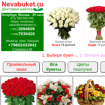
Петербург, Москва - 24 часа
ICQ: 583-583-045,
Skype: nevabuket,
zakaz@nevabuket.ru
3094609
+7812
7030420
+7499
WhatsUp, Viber, Telegram
Белые розы
Красные р
+79602433941
Всего
79 рублей
Акция
79 ру
Страница в VK
1. Выбери букет →
2. Оплати з
Произвольный
Все
Цветы
заказ
букеты
поштучно