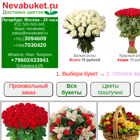
Петербург, Москва - 24 часа
ICQ: 583-583-045,
Skype: nevabuket,
zakaz@nevabuket.ru
3094609
+7812
7030420
+7499
WhatsUp, Viber, Telegram
Белые розы
Красные р
+79602433941
Всего
79 рублей
Акция
79 ру
Страница в VK
1. Выбери букет →
2. Оплати з
Произвольный
Все
Цветы
заказ
букеты
поштучно