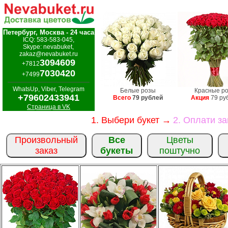
Петербург, Москва - 24 часа
ICQ: 583-583-045,
Skype: nevabuket,
zakaz@nevabuket.ru
3094609
+7812
7030420
+7499
WhatsUp, Viber, Telegram
Белые розы
Красные р
+79602433941
Всего
79 рублей
Акция
79 ру
Страница в VK
1. Выбери букет →
2. Оплати з
Произвольный
Все
Цветы
заказ
букеты
поштучно